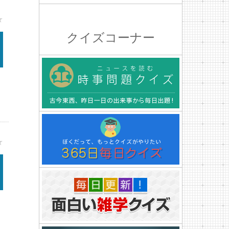
★
クイズコーナー
★