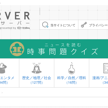
」
集まれ！クイズサーバー（Quiz Server）
当サイトについて
プライバシー
エンタメ
歴史／地理／社会
科学／自然／理科
漫画/アニ
34問）
（127問）
（16問）
（3
＞