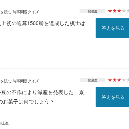
★
★
★
★
難易度
ースを読む 時事問題クイズ
史上初の通算1500勝を達成した棋士は
答えを見る
★
★
★
★
難易度
ースを読む 時事問題クイズ
の小豆の不作により減産を発表した、京
答えを見る
のお菓子は何でしょう？
都土産