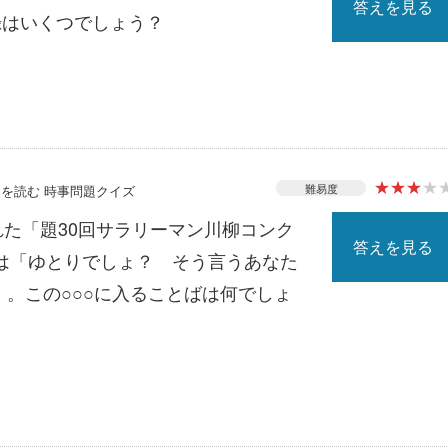
答えを見る
録はいくつでしょう？
★
★
★
★
難易度
ースを読む 時事問題クイズ
れた「題30回サラリーマン川柳コンク
答えを見る
は「ゆとりでしょ？ そう言うあなた
」。この○○○に入ることばは何でしょ