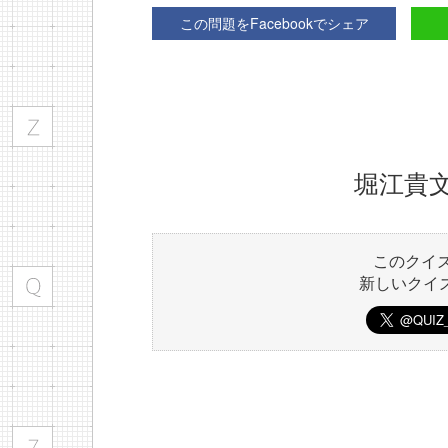
この問題をFacebookでシェア
堀江貴
このクイ
新しいクイ