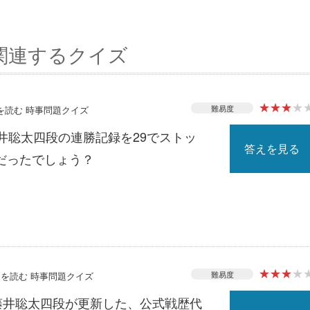
関連するクイズ
★
★
★
★
難易度
スを読む 時事問題クイズ
井聡太四段の連勝記録を29でストッ
答えを見る
だったでしょう？
★
★
★
★
難易度
ースを読む 時事問題クイズ
の藤井聡太四段が更新した、公式戦歴代