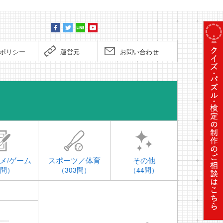
ポリシー
運営元
お問い合わせ
時事問題
メ/ゲーム
スポーツ／体育
その他
4問）
（303問）
（44問）