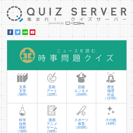
集ま
時
文系
芸術
芸能
歴史
文学
アート
エンタメ
地理
社会
（38問）
（22問）
（234問）
（127問）
科学
漫画
スポーツ
その他
自然
アニメ
体育
（44問）
理科
ゲーム
（303問）
（16問）
（34問）