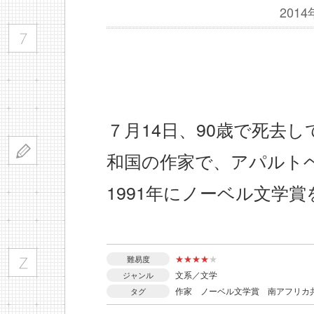
201
７月14日、90歳で死去
和国の作家で、アパルト
1991年にノーベル文学
★
★
★
★
★
難易度
文系／文学
ジャンル
作家
ノーベル文学賞
南アフリカ
タグ