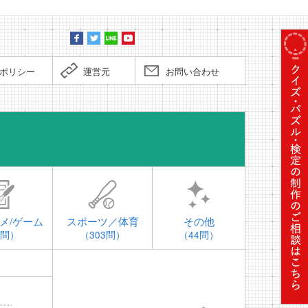
ポリシー
運営元
お問い合わせ
時事問題
メ/ゲーム
スポーツ／体育
その他
4問）
（303問）
（44問）