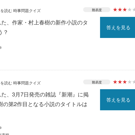
★
★
★
★
難易度
ースを読む 時事問題クイズ
された、作家・村上春樹の新作小説のタ
答えを見る
う？
学
★
★
★
★
難易度
ースを読む 時事問題クイズ
れた、3月7日発売の雑誌『新潮』に掲
答えを見る
樹の第2作目となる小説のタイトルは
学
吉直樹