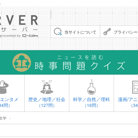
」
集まれ！クイズサーバー（Quiz Server）
当サイトについて
プライバシー
エンタメ
歴史／地理／社会
科学／自然／理科
漫画/アニ
34問）
（127問）
（16問）
（3
文学
＞