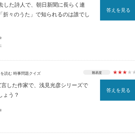
死去した詩人で、朝日新聞に長らく連
答えを見る
「折々のうた」で知られるのは誰でし
学
た
★
★
★
★
難易度
ースを読む 時事問題クイズ
を宣言した作家で、浅見光彦シリーズで
答えを見る
しょう？
学