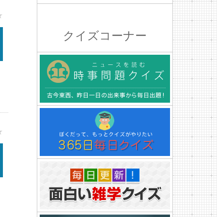
★
クイズコーナー
★