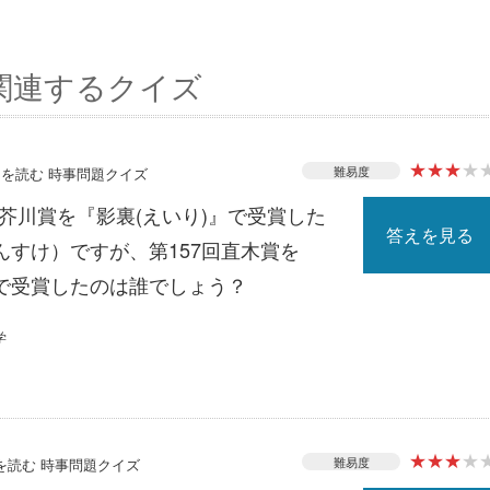
関連するクイズ
★
★
★
★
難易度
ースを読む 時事問題クイズ
7回芥川賞を『影裏(えいり)』で受賞した
答えを見る
んすけ）ですが、第157回直木賞を
で受賞したのは誰でしょう？
学
★
★
★
★
難易度
スを読む 時事問題クイズ