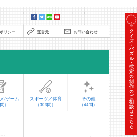
ポリシー
運営元
お問い合わせ
時事問題
メ/ゲーム
スポーツ／体育
その他
4問）
（303問）
（44問）