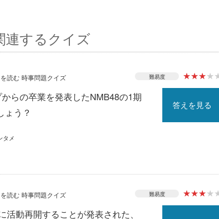
関連するクイズ
★
★
★
★
難易度
ースを読む 時事問題クイズ
プからの卒業を発表したNMB48の1期
答えを見る
しょう？
ンタメ
★
★
★
★
難易度
ースを読む 時事問題クイズ
月に活動再開することが発表された、