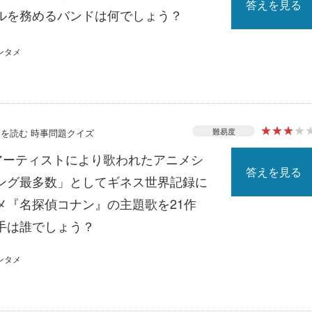
答えを見る
ルを務めるバンドは何でしょう？
ンタメ
★
★
★
★
難易度
ースを読む 時事問題クイズ
じアーティストにより歌われたアニメシ
答えを見る
ング最多数」としてギネス世界記録に
メ『名探偵コナン』の主題歌を21作
手は誰でしょう？
ンタメ