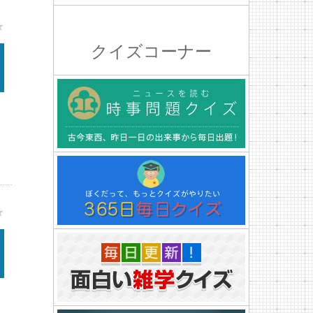
★
クイズコーナー
★