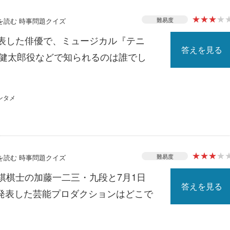
★
★
★
★
難易度
スを読む 時事問題クイズ
発表した俳優で、ミュージカル『テニ
答えを見る
南健太郎役などで知られるのは誰でし
ンタメ
★
★
★
★
難易度
スを読む 時事問題クイズ
棋棋士の加藤一二三・九段と7月1日
答えを見る
発表した芸能プロダクションはどこで