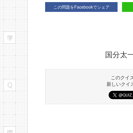
この問題をFacebookでシェア
国分太
このクイ
新しいクイ