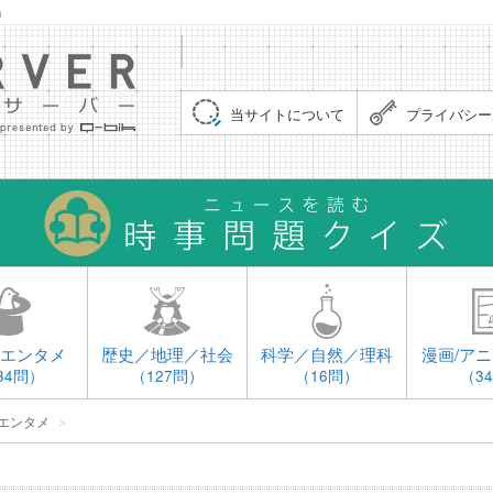
」
集まれ！クイズサーバー（Quiz Server）
当サイトについて
プライバシー
エンタメ
歴史／地理／社会
科学／自然／理科
漫画/アニ
34問）
（127問）
（16問）
（3
エンタメ
＞