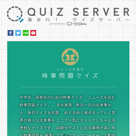
集ま
時
中学生・高校生のための時事クイズ
「ニュースを読む
時事問題クイズ」。
古今東西、昨日一日の出来事か
ら、毎日クイズを出題。
めぐるめく過ぎ去っていく世
界の様々な出来事を
ここで一気にチェックしちゃえる
便利なクイズです。
試験やテストに出る確率が高い旬
な時事問題を
厳選してピックアップコーナーにて配信