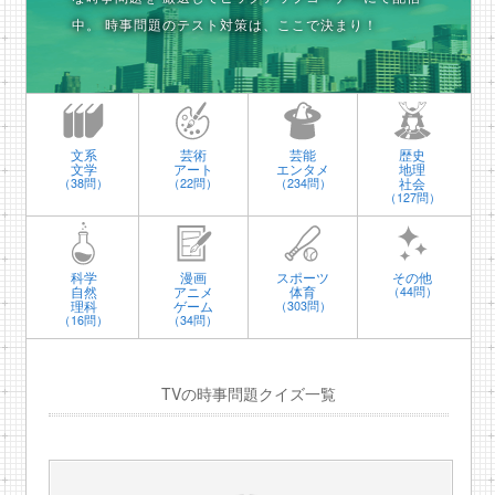
中。
時事問題のテスト対策は、ここで決まり！
文系
芸術
芸能
歴史
文学
アート
エンタメ
地理
社会
（38問）
（22問）
（234問）
（127問）
科学
漫画
スポーツ
その他
自然
アニメ
体育
（44問）
理科
ゲーム
（303問）
（16問）
（34問）
TVの時事問題クイズ一覧