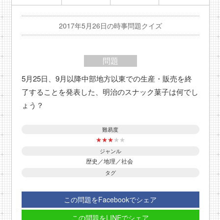
2017年5月26日の時事問題クイズ
問題
5月25日、9月以降中部地方以東での生産・販売を終
了することを発表した、明治のスナック菓子は何でし
ょう？
難易度
★
★
★
★
★
ジャンル
歴史／地理／社会
タグ
この問題をFacebookでシェア
この問題をLINEでシェア