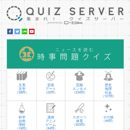
集ま
時
文系
芸術
芸能
歴史
文学
アート
エンタメ
地理
社会
（38問）
（22問）
（234問）
（127問）
科学
漫画
スポーツ
その他
自然
アニメ
体育
（44問）
理科
ゲーム
（303問）
（16問）
（34問）