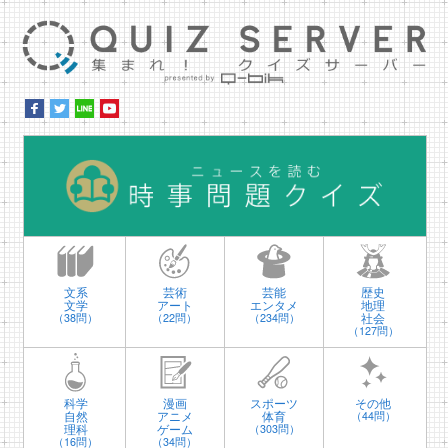
集ま
時
文系
芸術
芸能
歴史
文学
アート
エンタメ
地理
社会
（38問）
（22問）
（234問）
（127問）
科学
漫画
スポーツ
その他
自然
アニメ
体育
（44問）
理科
ゲーム
（303問）
（16問）
（34問）