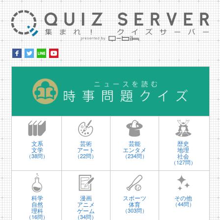
集ま
時
文系
芸術
芸能
歴史
文学
アート
エンタメ
地理
社会
（38問）
（22問）
（234問）
（127問）
科学
漫画
スポーツ
その他
自然
アニメ
体育
（44問）
理科
ゲーム
（303問）
（16問）
（34問）