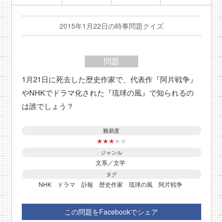
2015年1月22日の時事問題クイズ
問題
1月21日に死去した歴史作家で、代表作『阿片戦争』
やNHKでドラマ化された『琉球の風』で知られるの
は誰でしょう？
難易度
★
★
★
★
★
ジャンル
文系／文学
タグ
NHK
ドラマ
訃報
歴史作家
琉球の風
阿片戦争
この問題をFacebookでシェア