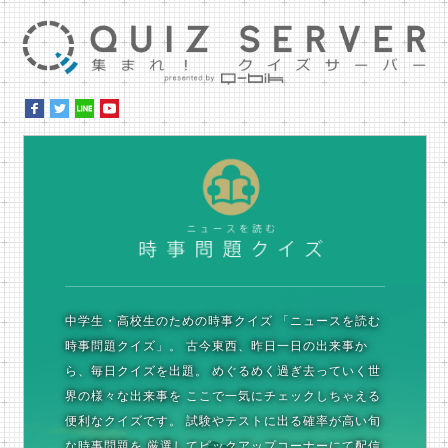
集ま
時
中学生・高校生のための時事クイズ
「ニュースを読む
時事問題クイズ」。
古今東西、昨日一日の出来事か
ら、毎日クイズを出題。
めぐるめく過ぎ去っていく世
界の様々な出来事を
ここで一気にチェックしちゃえる
便利なクイズです。
試験やテストに出る確率が高い旬
な時事問題を
厳選してピックアップコーナーにて配信