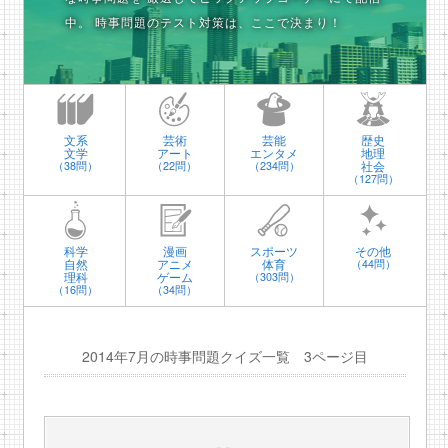
中。
時事問題のテスト対策は、ここで決まり！
文系
芸術
芸能
歴史
文学
アート
エンタメ
地理
社会
（38問）
（22問）
（234問）
（127問）
科学
漫画
スポーツ
その他
自然
アニメ
体育
（44問）
理科
ゲーム
（303問）
（16問）
（34問）
2014年7月の時事問題クイズ一覧 3ページ目