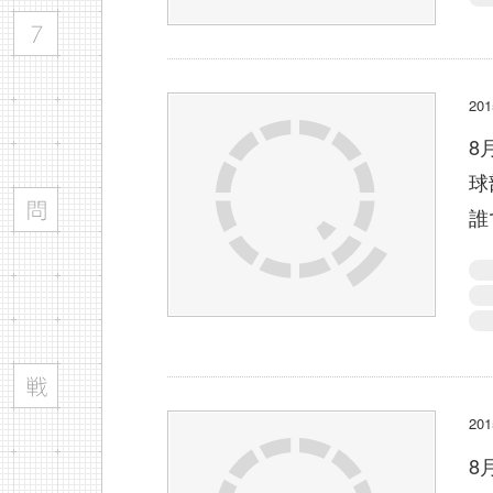
2
8
球
誰
2
8