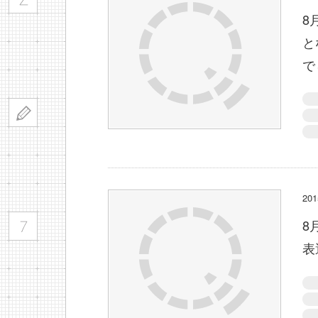
8
と
で
2
8
表