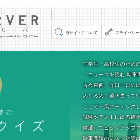
」
集まれ！クイズサーバー（Quiz Server）
当サイトについて
プライバシー
時事問題クイズ
中学生・高校生のため
「ニュースを読む 時事
古今東西、昨日一日の
めぐるめく過ぎ去って
ここで一気にチェック
試験やテストに出る確
厳選してピックアップ
時事問題のテスト対策