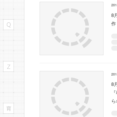
2
8
作
2
8
『
ら