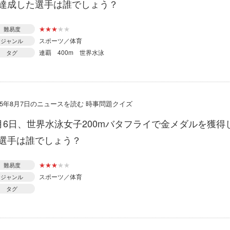
達成した選手は誰でしょう？
★
★
★
★
★
難易度
スポーツ／体育
ジャンル
連覇
400m
世界水泳
タグ
015年8月7日のニュースを読む 時事問題クイズ
月6日、世界水泳女子200mバタフライで金メダルを獲得
選手は誰でしょう？
★
★
★
★
★
難易度
スポーツ／体育
ジャンル
タグ