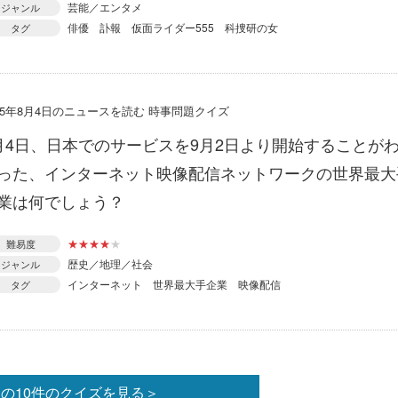
芸能／エンタメ
ジャンル
俳優
訃報
仮面ライダー555
科捜研の女
タグ
015年8月4日のニュースを読む 時事問題クイズ
月4日、日本でのサービスを9月2日より開始することが
った、インターネット映像配信ネットワークの世界最大
業は何でしょう？
★
★
★
★
★
難易度
歴史／地理／社会
ジャンル
インターネット
世界最大手企業
映像配信
タグ
の10件のクイズを見る＞