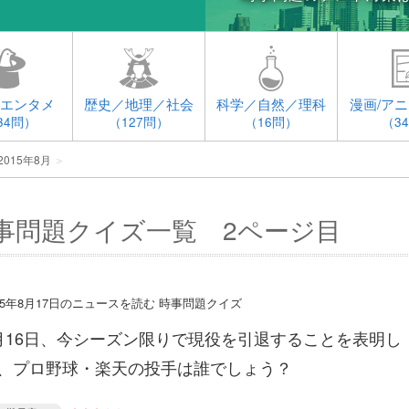
エンタメ
歴史／地理／社会
科学／自然／理科
漫画/アニ
34問）
（127問）
（16問）
（3
015年8月
＞
時事問題クイズ一覧 2ページ目
015年8月17日のニュースを読む 時事問題クイズ
月16日、今シーズン限りで現役を引退することを表明し
、プロ野球・楽天の投手は誰でしょう？