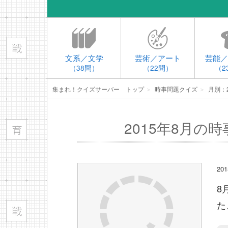
文系／文学
芸術／アート
芸能／
（38問）
（22問）
（2
集まれ！クイズサーバー トップ
＞
時事問題クイズ
＞
月別：2
2015年8月の
2
8
た