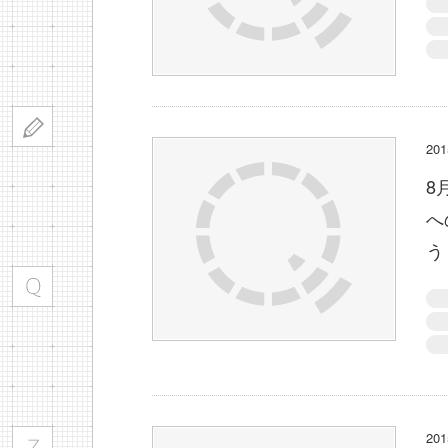
2
8
へ
う
2