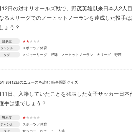
月12日の対オリオールズ戦で、野茂英雄以来日本人2人
なる大リーグでのノーヒットノーランを達成した投手は
しょう？
★
★
★
★
★
難易度
スポーツ／体育
ジャンル
メジャーリーグ
野球
ノーヒットノーラン
大リーグ
野茂
タグ
015年8月12日のニュースを読む 時事問題クイズ
月11日、入籍していたことを発表した女子サッカー日本
選手は誰でしょう？
★
★
★
★
★
難易度
スポーツ／体育
ジャンル
サッカー
なでしこ
入籍
タグ