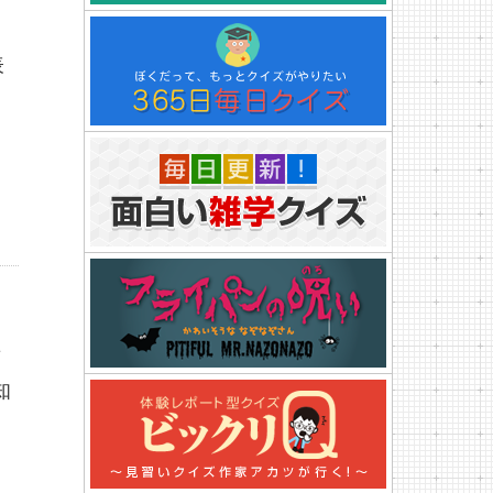
表
マ
知