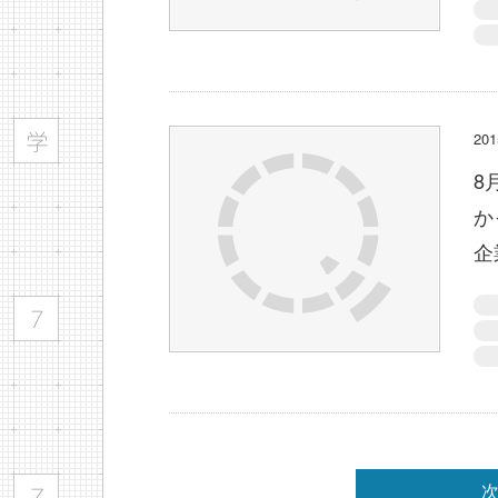
2
8
か
企
次