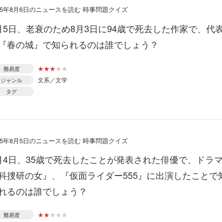
015年8月6日のニュースを読む 時事問題クイズ
月5日、老衰のため8月3日に94歳で死去した作家で、代
『春の城』で知られるのは誰でしょう？
★
★
★
★
★
難易度
文系／文学
ジャンル
タグ
015年8月5日のニュースを読む 時事問題クイズ
月4日、35歳で死去したことが発表された俳優で、ドラ
科捜研の女』、『仮面ライダー555』に出演したことで
れるのは誰でしょう？
★
★
★
★
★
難易度