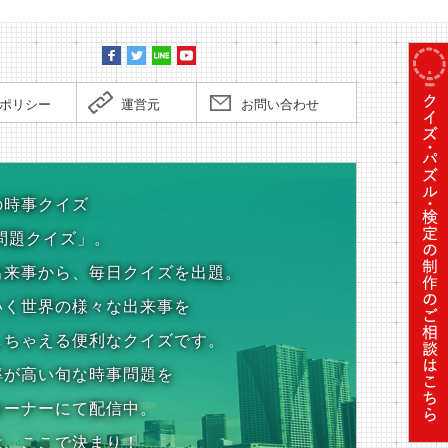
ポリシー
運営元
お問い合わせ
の時事クイズ
問題クイズ」。
出来事から、毎日クイズを出題。
いく世界の様々な出来事を
しちゃえる便利なクイズです。
率が高い旬な時事問題を
コーナーにて配信中。
は、ここで決まり！