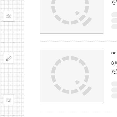
を
2
8
た