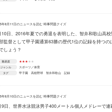
015年8月11日のニュースを読む 時事問題クイズ
月10日、2016年夏での勇退を表明した、智弁和歌山高校
部監督として甲子園通算63勝の歴代1位の記録を持つの
でしょう？
★
★
★
★
★
難易度
スポーツ／体育
ジャンル
甲子園
高校野球
智弁和歌山
記録
タグ
015年8月10日のニュースを読む 時事問題クイズ
月9日、世界水泳競泳男子400メートル個人メドレーで連