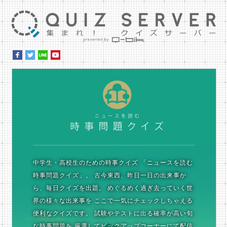
集ま
時
中学生・高校生のための時事クイズ
「ニュースを読む
時事問題クイズ」。
古今東西、昨日一日の出来事か
ら、毎日クイズを出題。
めぐるめく過ぎ去っていく世
界の様々な出来事を
ここで一気にチェックしちゃえる
便利なクイズです。
試験やテストに出る確率が高い旬
な時事問題を
厳選してピックアップコーナーにて配信