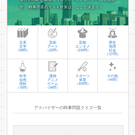
中。
時事問題のテスト対策は、ここで決まり！
文系
芸術
芸能
歴史
文学
アート
エンタメ
地理
社会
（38問）
（22問）
（234問）
（127問）
科学
漫画
スポーツ
その他
自然
アニメ
体育
（44問）
理科
ゲーム
（303問）
（16問）
（34問）
アドバイザーの時事問題クイズ一覧