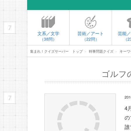
文系／文学
芸術／アート
芸能／
（38問）
（22問）
（2
集まれ！クイズサーバー トップ
＞
時事問題クイズ
＞
キーワ
ゴルフ
2
4
の
誰