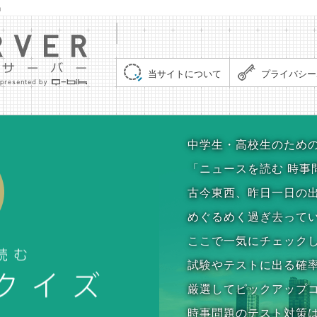
」
集まれ！クイズサーバー（Quiz Server）
当サイトについて
プライバシー
時事問題クイズ
中学生・高校生のため
「ニュースを読む 時事
古今東西、昨日一日の
めぐるめく過ぎ去って
ここで一気にチェック
試験やテストに出る確
厳選してピックアップ
時事問題のテスト対策