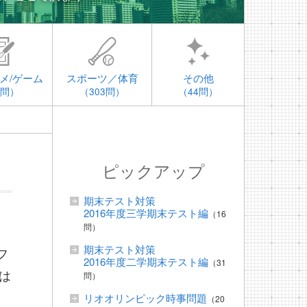
メ/ゲーム
スポーツ／体育
その他
4問）
（303問）
（44問）
ピックアップ
期末テスト対策
2016年度三学期末テスト編
（16
問）
期末テスト対策
フ
2016年度二学期末テスト編
（31
は
問）
リオオリンピック時事問題
（20