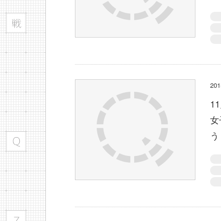
20
1
女
う