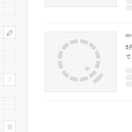
2
5
で