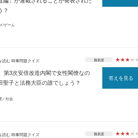
道編」が連載されることが発表された
う？
メ/ゲーム
★
★
★
★
難易度
スを読む 時事問題クイズ
る、第3次安倍改造内閣で女性閣僚なの
答えを見る
田聖子と法務大臣の誰でしょう？
理／社会
★
★
★
★
難易度
スを読む 時事問題クイズ