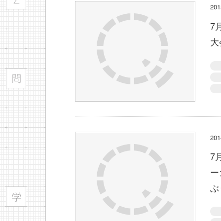
2
7
大
2
7
ー
ぶ