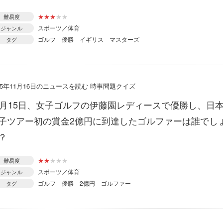
★
★
★
★
★
難易度
スポーツ／体育
ジャンル
ゴルフ
優勝
イギリス
マスターズ
タグ
15年11月16日のニュースを読む 時事問題クイズ
1月15日、女子ゴルフの伊藤園レディースで優勝し、日
子ツアー初の賞金2億円に到達したゴルファーは誰でし
？
★
★
★
★
★
難易度
スポーツ／体育
ジャンル
ゴルフ
優勝
2億円
ゴルファー
タグ