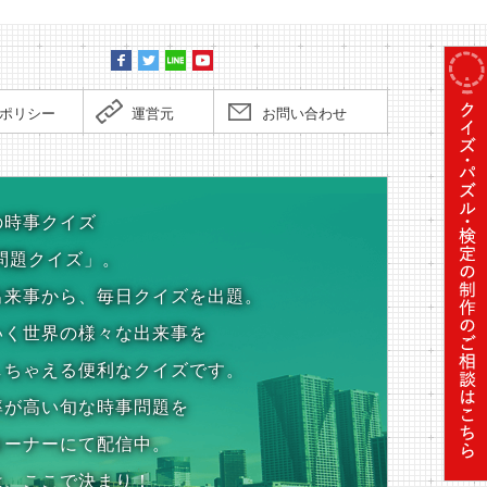
ポリシー
運営元
お問い合わせ
の時事クイズ
問題クイズ」。
出来事から、毎日クイズを出題。
いく世界の様々な出来事を
しちゃえる便利なクイズです。
率が高い旬な時事問題を
コーナーにて配信中。
は、ここで決まり！