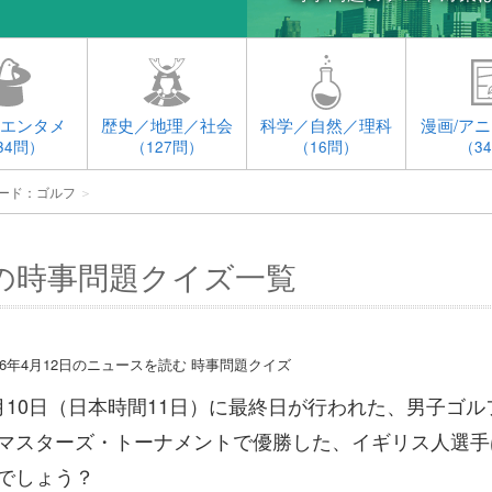
エンタメ
歴史／地理／社会
科学／自然／理科
漫画/アニ
34問）
（127問）
（16問）
（3
ード：ゴルフ
＞
の時事問題クイズ一覧
016年4月12日のニュースを読む 時事問題クイズ
月10日（日本時間11日）に最終日が行われた、男子ゴル
マスターズ・トーナメントで優勝した、イギリス人選手
でしょう？