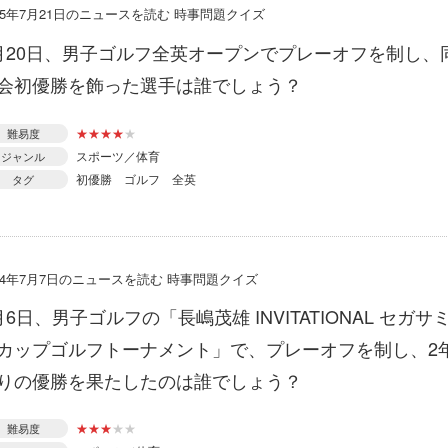
015年7月21日のニュースを読む 時事問題クイズ
月20日、男子ゴルフ全英オープンでプレーオフを制し、
会初優勝を飾った選手は誰でしょう？
★
★
★
★
★
難易度
スポーツ／体育
ジャンル
初優勝
ゴルフ
全英
タグ
014年7月7日のニュースを読む 時事問題クイズ
月6日、男子ゴルフの「長嶋茂雄 INVITATIONAL セガサ
カップゴルフトーナメント」で、プレーオフを制し、2
りの優勝を果たしたのは誰でしょう？
★
★
★
★
★
難易度