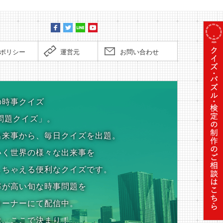
ポリシー
運営元
お問い合わせ
の時事クイズ
問題クイズ」。
出来事から、毎日クイズを出題。
いく世界の様々な出来事を
しちゃえる便利なクイズです。
率が高い旬な時事問題を
コーナーにて配信中。
は、ここで決まり！