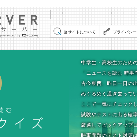
」
集まれ！クイズサーバー（Quiz Server）
当サイトについて
プライバシー
時事問題クイズ
中学生・高校生のため
「ニュースを読む 時事
古今東西、昨日一日の
めぐるめく過ぎ去って
ここで一気にチェック
試験やテストに出る確
厳選してピックアップ
時事問題のテスト対策