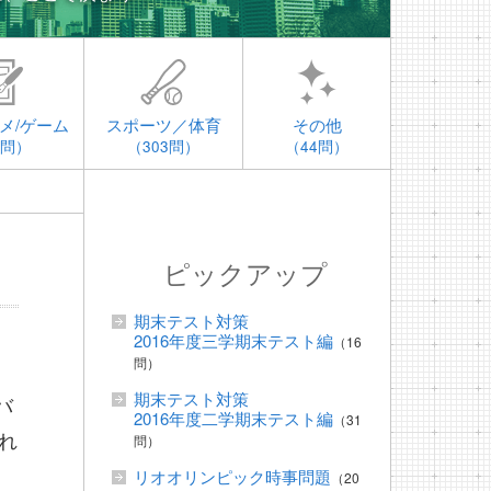
メ/ゲーム
スポーツ／体育
その他
4問）
（303問）
（44問）
ピックアップ
期末テスト対策
2016年度三学期末テスト編
（16
問）
期末テスト対策
バ
2016年度二学期末テスト編
（31
れ
問）
リオオリンピック時事問題
（20