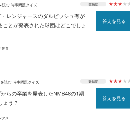
★
★
★
★
難易度
スを読む 時事問題クイズ
ーグ・レンジャースのダルビッシュ有が
答えを見る
ることが発表された球団はどこでしょ
／体育
★
★
★
★
難易度
ースを読む 時事問題クイズ
プからの卒業を発表したNMB48の1期
答えを見る
しょう？
ンタメ