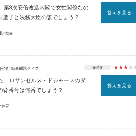
る、第3次安倍改造内閣で女性閣僚なの
答えを見る
田聖子と法務大臣の誰でしょう？
理／社会
★
★
★
★
難易度
スを読む 時事問題クイズ
れた、ロサンゼルス・ドジャースのダ
答えを見る
の背番号は何番でしょう？
／体育