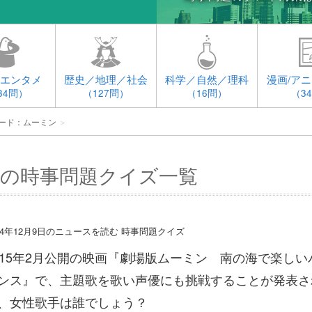
エンタメ
歴史／地理／社会
科学／自然／理科
漫画/アニ
34問）
（127問）
（16問）
（3
ード：ムーミン
＞
の時事問題クイズ一覧
014年12月9日のニュースを読む 時事問題クイズ
015年2月公開の映画『劇場版ムーミン 南の海で楽しい
ンス』で、主題歌を歌い声優にも挑戦することが発表さ
、女性歌手は誰でしょう？