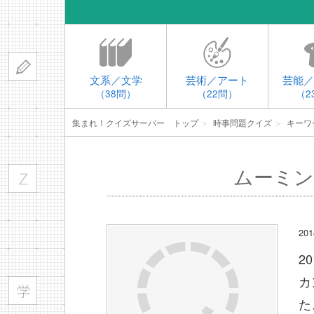
文系／文学
芸術／アート
芸能／
（38問）
（22問）
（2
集まれ！クイズサーバー トップ
＞
時事問題クイズ
＞
キーワ
ムーミン
2
2
カ
た