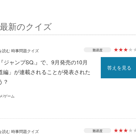
最新のクイズ
★
★
★
★
難易度
スを読む 時事問題クイズ
『ジャンプSQ.』で、9月発売の10月
答えを見る
道編」が連載されることが発表された
う？
メ/ゲーム
★
★
★
★
難易度
スを読む 時事問題クイズ