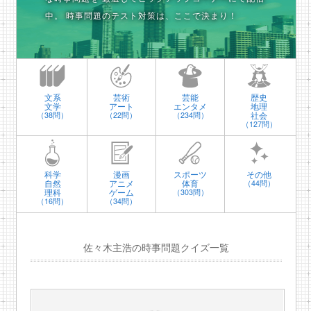
中。
時事問題のテスト対策は、ここで決まり！
文系
芸術
芸能
歴史
文学
アート
エンタメ
地理
社会
（38問）
（22問）
（234問）
（127問）
科学
漫画
スポーツ
その他
自然
アニメ
体育
（44問）
理科
ゲーム
（303問）
（16問）
（34問）
佐々木主浩の時事問題クイズ一覧