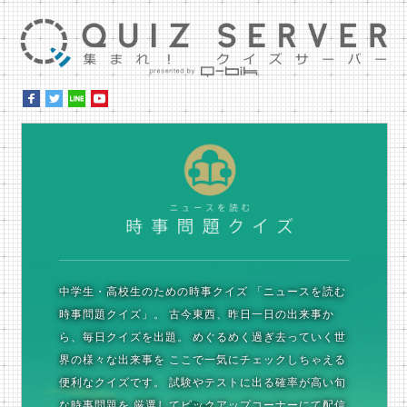
集ま
時
中学生・高校生のための時事クイズ
「ニュースを読む
時事問題クイズ」。
古今東西、昨日一日の出来事か
ら、毎日クイズを出題。
めぐるめく過ぎ去っていく世
界の様々な出来事を
ここで一気にチェックしちゃえる
便利なクイズです。
試験やテストに出る確率が高い旬
な時事問題を
厳選してピックアップコーナーにて配信