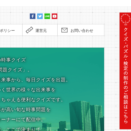
ポリシー
運営元
お問い合わせ
の時事クイズ
問題クイズ」。
出来事から、毎日クイズを出題。
いく世界の様々な出来事を
しちゃえる便利なクイズです。
率が高い旬な時事問題を
コーナーにて配信中。
は、ここで決まり！