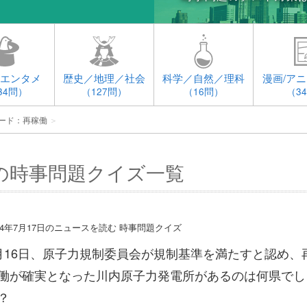
エンタメ
歴史／地理／社会
科学／自然／理科
漫画/アニ
34問）
（127問）
（16問）
（3
ード：再稼働
＞
の時事問題クイズ一覧
014年7月17日のニュースを読む 時事問題クイズ
月16日、原子力規制委員会が規制基準を満たすと認め、
働が確実となった川内原子力発電所があるのは何県でし
？