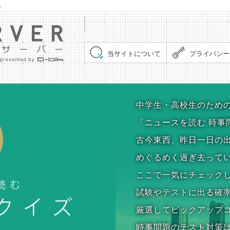
」
集まれ！クイズサーバー（Quiz Server）
当サイトについて
プライバシー
時事問題クイズ
中学生・高校生のため
「ニュースを読む 時事
古今東西、昨日一日の
めぐるめく過ぎ去って
ここで一気にチェック
試験やテストに出る確
厳選してピックアップ
時事問題のテスト対策