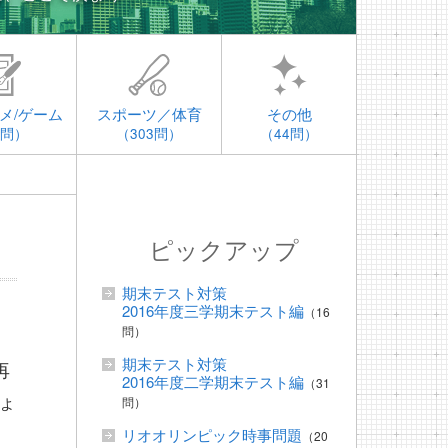
メ/ゲーム
スポーツ／体育
その他
4問）
（303問）
（44問）
ピックアップ
期末テスト対策
2016年度三学期末テスト編
（16
問）
期末テスト対策
再
2016年度二学期末テスト編
（31
ょ
問）
リオオリンピック時事問題
（20