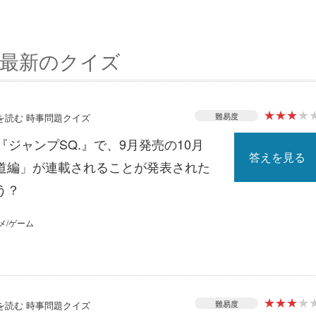
最新のクイズ
★
★
★
★
難易度
スを読む 時事問題クイズ
『ジャンプSQ.』で、9月発売の10月
答えを見る
道編」が連載されることが発表された
う？
メ/ゲーム
★
★
★
★
難易度
スを読む 時事問題クイズ