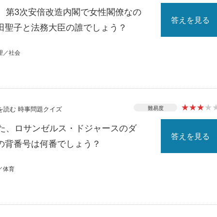
る、第3次安倍改造内閣で女性閣僚なの
答えを見る
田聖子と法務大臣の誰でしょう？
理／社会
★
★
★
★
難易度
スを読む 時事問題クイズ
れた、ロサンゼルス・ドジャースのダ
答えを見る
の背番号は何番でしょう？
／体育