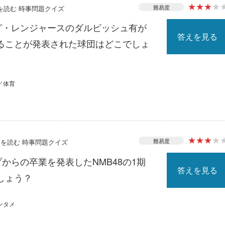
★
★
★
★
難易度
スを読む 時事問題クイズ
ーグ・レンジャースのダルビッシュ有が
答えを見る
ることが発表された球団はどこでしょ
／体育
★
★
★
★
難易度
ースを読む 時事問題クイズ
プからの卒業を発表したNMB48の1期
答えを見る
しょう？
ンタメ