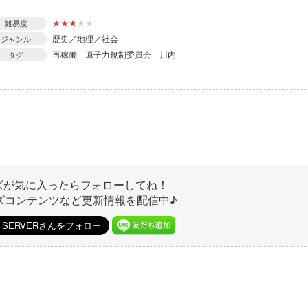
★
★
★
★
★
難易度
歴史／地理／社会
ジャンル
再稼働
原子力規制委員会
川内
タグ
ズが気に入ったらフォローしてね！
ズコンテンツなど更新情報を配信中♪