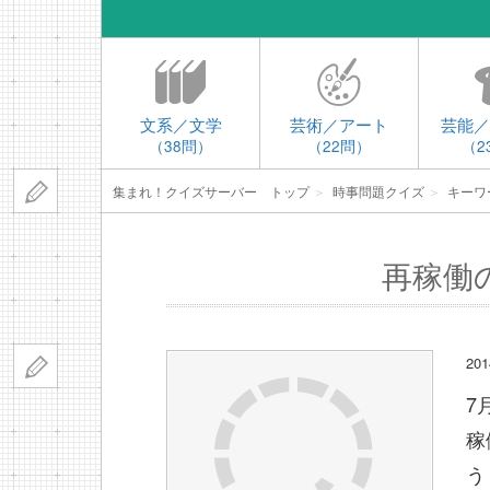
文系／文学
芸術／アート
芸能／
（38問）
（22問）
（2
集まれ！クイズサーバー トップ
＞
時事問題クイズ
＞
キーワ
再稼働
2
7
稼
う