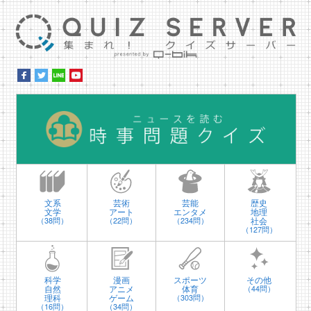
集ま
時
文系
芸術
芸能
歴史
文学
アート
エンタメ
地理
社会
（38問）
（22問）
（234問）
（127問）
科学
漫画
スポーツ
その他
自然
アニメ
体育
（44問）
理科
ゲーム
（303問）
（16問）
（34問）