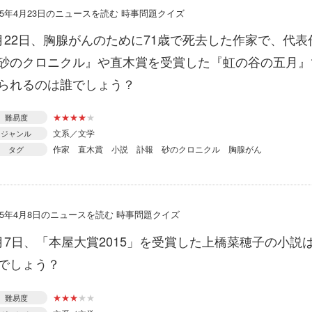
015年4月23日のニュースを読む 時事問題クイズ
月22日、胸腺がんのために71歳で死去した作家で、代表
砂のクロニクル』や直木賞を受賞した『虹の谷の五月』
られるのは誰でしょう？
★
★
★
★
★
難易度
文系／文学
ジャンル
作家
直木賞
小説
訃報
砂のクロニクル
胸腺がん
タグ
015年4月8日のニュースを読む 時事問題クイズ
月7日、「本屋大賞2015」を受賞した上橋菜穂子の小説
でしょう？
★
★
★
★
★
難易度