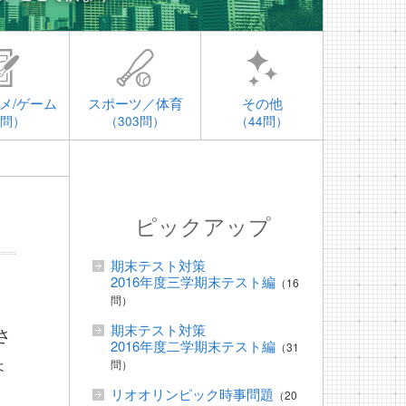
メ/ゲーム
スポーツ／体育
その他
4問）
（303問）
（44問）
ピックアップ
期末テスト対策
2016年度三学期末テスト編
（16
問）
期末テスト対策
さ
2016年度二学期末テスト編
（31
ょ
問）
リオオリンピック時事問題
（20