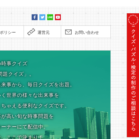
ポリシー
運営元
お問い合わせ
の時事クイズ
問題クイズ」。
出来事から、毎日クイズを出題。
いく世界の様々な出来事を
しちゃえる便利なクイズです。
率が高い旬な時事問題を
コーナーにて配信中。
は、ここで決まり！