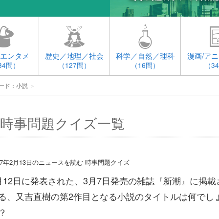
エンタメ
歴史／地理／社会
科学／自然／理科
漫画/アニ
34問）
（127問）
（16問）
（3
ード：小説
＞
時事問題クイズ一覧
017年2月13日のニュースを読む 時事問題クイズ
月12日に発表された、3月7日発売の雑誌『新潮』に掲載
る、又吉直樹の第2作目となる小説のタイトルは何でし
？