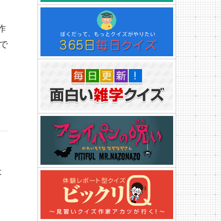
作
で
は