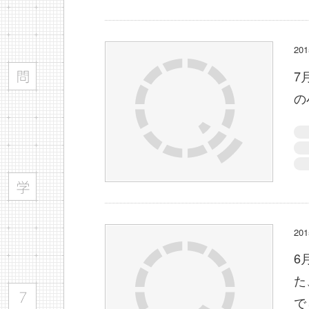
2
7
の
2
6
た
で