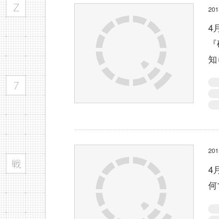
2
4
『
知
2
4
何