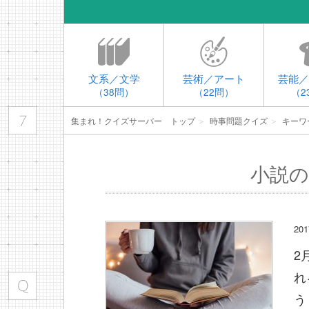
文系／文学
芸術／アート
芸能／
（38問）
（22問）
（2
集まれ！クイズサーバー トップ
＞
時事問題クイズ
＞
キーワ
小説の
2
2
れ
う