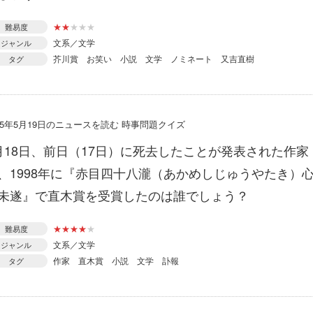
★
★
★
★
★
難易度
文系／文学
ジャンル
芥川賞
お笑い
小説
文学
ノミネート
又吉直樹
タグ
015年5月19日のニュースを読む 時事問題クイズ
月18日、前日（17日）に死去したことが発表された作家
、1998年に『赤目四十八瀧（あかめしじゅうやたき）
未遂』で直木賞を受賞したのは誰でしょう？
★
★
★
★
★
難易度
文系／文学
ジャンル
作家
直木賞
小説
文学
訃報
タグ