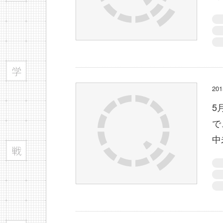
2
5
で
中