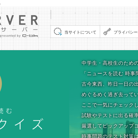
」
集まれ！クイズサーバー（Quiz Server）
当サイトについて
プライバシー
時事問題クイズ
中学生・高校生のため
「ニュースを読む 時事
古今東西、昨日一日の
めぐるめく過ぎ去って
ここで一気にチェック
試験やテストに出る確
厳選してピックアップ
時事問題のテスト対策