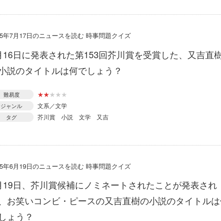
015年7月17日のニュースを読む 時事問題クイズ
月16日に発表された第153回芥川賞を受賞した、又吉直
小説のタイトルは何でしょう？
★
★
★
★
★
難易度
文系／文学
ジャンル
芥川賞
小説
文学
又吉
タグ
015年6月19日のニュースを読む 時事問題クイズ
月19日、芥川賞候補にノミネートされたことが発表され
、お笑いコンビ・ピースの又吉直樹の小説のタイトルは
しょう？