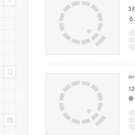
3
る
20
1
垂