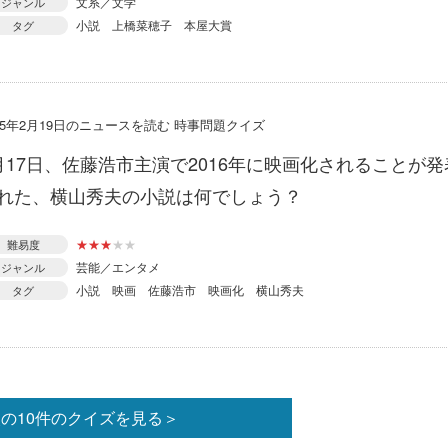
文系／文学
ジャンル
小説
上橋菜穂子
本屋大賞
タグ
015年2月19日のニュースを読む 時事問題クイズ
月17日、佐藤浩市主演で2016年に映画化されることが発
れた、横山秀夫の小説は何でしょう？
★
★
★
★
★
難易度
芸能／エンタメ
ジャンル
小説
映画
佐藤浩市
映画化
横山秀夫
タグ
の10件のクイズを見る＞