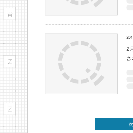
2
2
さ
次