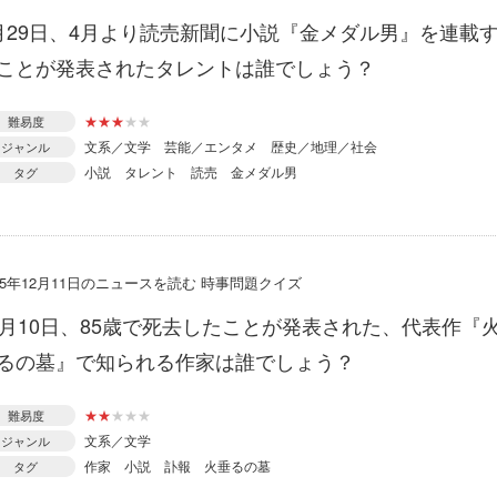
月29日、4月より読売新聞に小説『金メダル男』を連載
ことが発表されたタレントは誰でしょう？
★
★
★
★
★
難易度
文系／文学
芸能／エンタメ
歴史／地理／社会
ジャンル
小説
タレント
読売
金メダル男
タグ
15年12月11日のニュースを読む 時事問題クイズ
2月10日、85歳で死去したことが発表された、代表作『
るの墓』で知られる作家は誰でしょう？
★
★
★
★
★
難易度
文系／文学
ジャンル
作家
小説
訃報
火垂るの墓
タグ