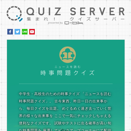
集ま
時
中学生・高校生のための時事クイズ
「ニュースを読む
時事問題クイズ」。
古今東西、昨日一日の出来事か
ら、毎日クイズを出題。
めぐるめく過ぎ去っていく世
界の様々な出来事を
ここで一気にチェックしちゃえる
便利なクイズです。
試験やテストに出る確率が高い旬
な時事問題を
厳選してピックアップコーナーにて配信