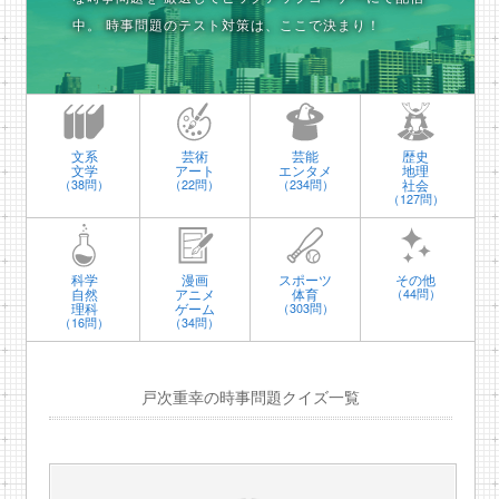
中。
時事問題のテスト対策は、ここで決まり！
文系
芸術
芸能
歴史
文学
アート
エンタメ
地理
社会
（38問）
（22問）
（234問）
（127問）
科学
漫画
スポーツ
その他
自然
アニメ
体育
（44問）
理科
ゲーム
（303問）
（16問）
（34問）
戸次重幸の時事問題クイズ一覧