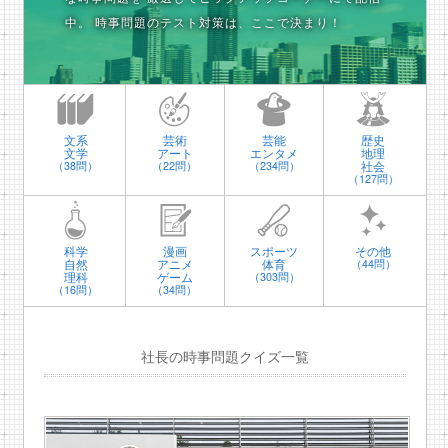
中。
時事問題のテスト対策は、ここで決まり！
文系
芸術
芸能
歴史
文学
アート
エンタメ
地理
社会
（38問）
（22問）
（234問）
（127問）
科学
漫画
スポーツ
その他
自然
アニメ
体育
（44問）
理科
ゲーム
（303問）
（16問）
（34問）
社長の時事問題クイズ一覧