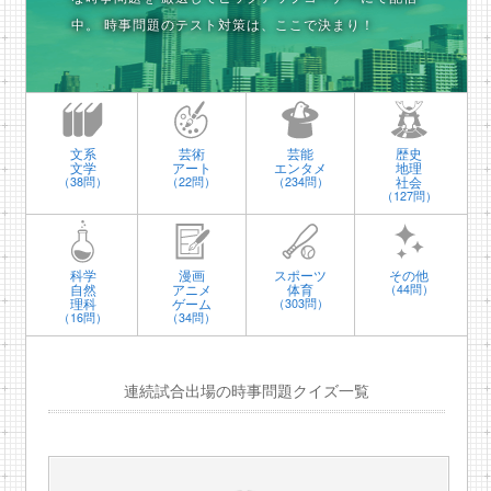
中。
時事問題のテスト対策は、ここで決まり！
文系
芸術
芸能
歴史
文学
アート
エンタメ
地理
社会
（38問）
（22問）
（234問）
（127問）
科学
漫画
スポーツ
その他
自然
アニメ
体育
（44問）
理科
ゲーム
（303問）
（16問）
（34問）
連続試合出場の時事問題クイズ一覧