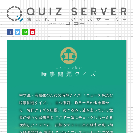
集ま
時
中学生・高校生のための時事クイズ
「ニュースを読む
時事問題クイズ」。
古今東西、昨日一日の出来事か
ら、毎日クイズを出題。
めぐるめく過ぎ去っていく世
界の様々な出来事を
ここで一気にチェックしちゃえる
便利なクイズです。
試験やテストに出る確率が高い旬
な時事問題を
厳選してピックアップコーナーにて配信