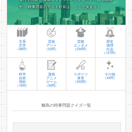
中。
時事問題のテスト対策は、ここで決まり！
文系
芸術
芸能
歴史
文学
アート
エンタメ
地理
社会
（38問）
（22問）
（234問）
（127問）
科学
漫画
スポーツ
その他
自然
アニメ
体育
（44問）
理科
ゲーム
（303問）
（16問）
（34問）
離島の時事問題クイズ一覧