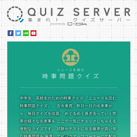
集ま
時
中学生・高校生のための時事クイズ
「ニュースを読む
時事問題クイズ」。
古今東西、昨日一日の出来事か
ら、毎日クイズを出題。
めぐるめく過ぎ去っていく世
界の様々な出来事を
ここで一気にチェックしちゃえる
便利なクイズです。
試験やテストに出る確率が高い旬
な時事問題を
厳選してピックアップコーナーにて配信