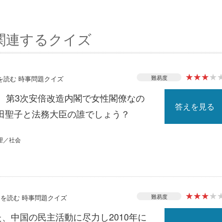
関連するクイズ
★
★
★
★
難易度
スを読む 時事問題クイズ
る、第3次安倍改造内閣で女性閣僚なの
答えを見る
田聖子と法務大臣の誰でしょう？
理／社会
★
★
★
★
難易度
ースを読む 時事問題クイズ
た、中国の民主活動に尽力し2010年に