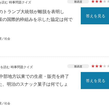
★
★
★
★
難易度
スを読む 時事問題クイズ
カのトランプ大統領が離脱を表明し
答えを見る
策の国際的枠組みを示した協定は何で
理／社会
★
★
★
★
難易度
ースを読む 時事問題クイズ
降中部地方以東での生産・販売を終了
答えを見る
た、明治のスナック菓子は何でしょ
理／社会