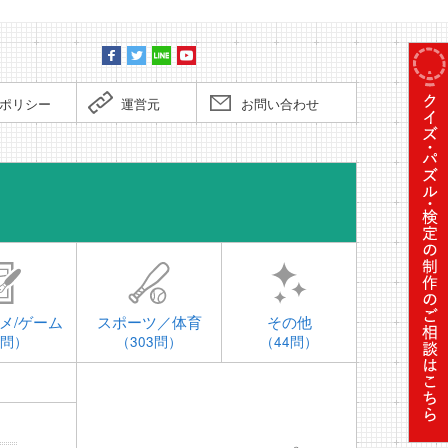
ポリシー
運営元
お問い合わせ
時事問題
メ/ゲーム
スポーツ／体育
その他
4問）
（303問）
（44問）