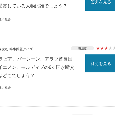
答えを見る
受賞している人物は誰でしょう？
理／社会
★
★
★
★
難易度
スを読む 時事問題クイズ
アラビア、バーレーン、アラブ首長国
答えを見る
イエメン、モルディブの6ヶ国が断交
はどこでしょう？
理／社会