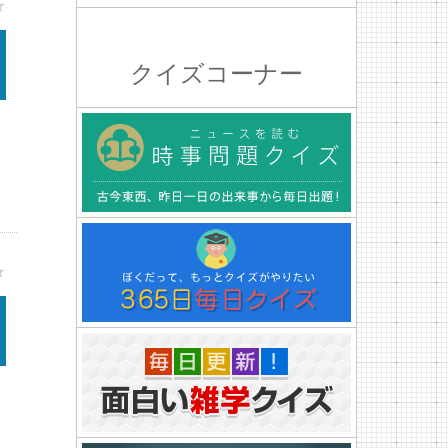
★
クイズコーナー
★