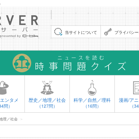
」
集まれ！クイズサーバー（Quiz Server）
当サイトについて
プライバシー
エンタメ
歴史／地理／社会
科学／自然／理科
漫画/アニ
34問）
（127問）
（16問）
（3
地理／社会
＞