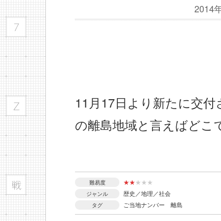
201
11月17日より新たに交
の離島地域と言えばどこ
★
★
★
★
★
難易度
歴史／地理／社会
ジャンル
ご当地ナンバー
離島
タグ