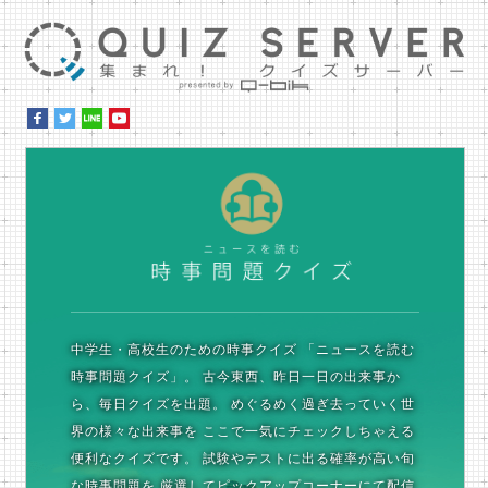
集ま
時
中学生・高校生のための時事クイズ
「ニュースを読む
時事問題クイズ」。
古今東西、昨日一日の出来事か
ら、毎日クイズを出題。
めぐるめく過ぎ去っていく世
界の様々な出来事を
ここで一気にチェックしちゃえる
便利なクイズです。
試験やテストに出る確率が高い旬
な時事問題を
厳選してピックアップコーナーにて配信