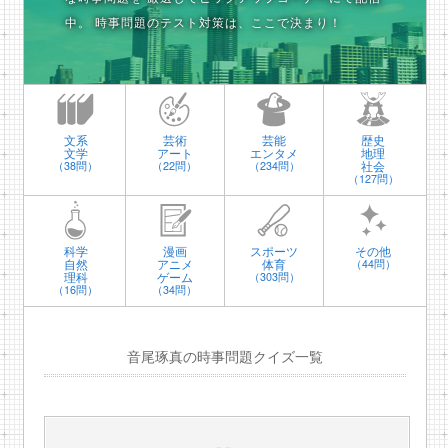
中。
時事問題のテスト対策は、ここで決まり！
文系
芸術
芸能
歴史
文学
アート
エンタメ
地理
社会
（38問）
（22問）
（234問）
（127問）
科学
漫画
スポーツ
その他
自然
アニメ
体育
（44問）
理科
ゲーム
（303問）
（16問）
（34問）
音尾琢真の時事問題クイズ一覧