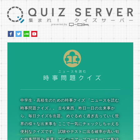
集ま
時
中学生・高校生のための時事クイズ
「ニュースを読む
時事問題クイズ」。
古今東西、昨日一日の出来事か
ら、毎日クイズを出題。
めぐるめく過ぎ去っていく世
界の様々な出来事を
ここで一気にチェックしちゃえる
便利なクイズです。
試験やテストに出る確率が高い旬
な時事問題を
厳選してピックアップコーナーにて配信