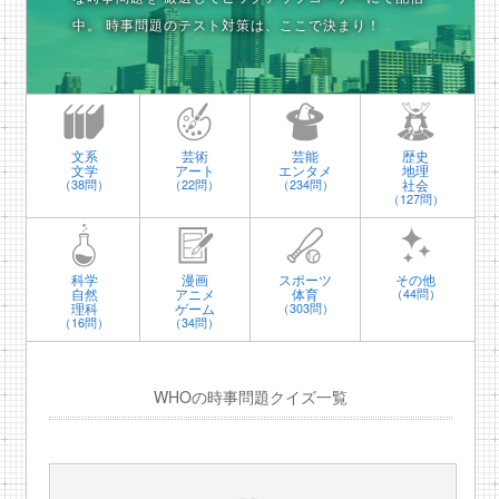
中。
時事問題のテスト対策は、ここで決まり！
文系
芸術
芸能
歴史
文学
アート
エンタメ
地理
社会
（38問）
（22問）
（234問）
（127問）
科学
漫画
スポーツ
その他
自然
アニメ
体育
（44問）
理科
ゲーム
（303問）
（16問）
（34問）
WHOの時事問題クイズ一覧