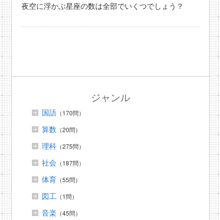
夜空に浮かぶ星座の数は全部でいくつでしょう？
ジャンル
国語
（170問）
算数
（20問）
理科
（275問）
社会
（187問）
体育
（55問）
図工
（1問）
音楽
（45問）