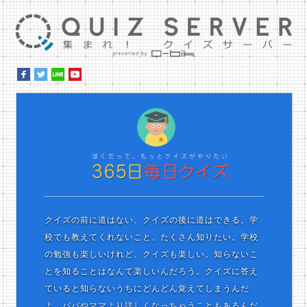
集ま
ぼ
クイズの前に道はない、クイズの後に道はできる。学
校でも教えてくれないこと、たくさん知りたい。学校
の勉強も楽しいけれど、クイズも楽しい。知らないこ
とを知ることはなんて楽しいんだろう。クイズに答え
ていると知らないうちにどんどん覚えてしまうんだ
よ。パパやママより詳しくなっちゃうこともあるんだ