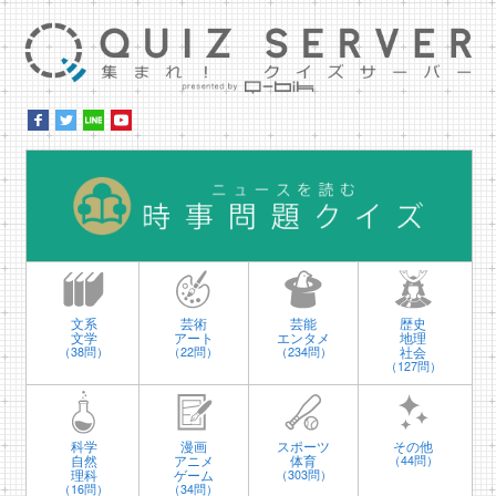
集ま
時
文系
芸術
芸能
歴史
文学
アート
エンタメ
地理
社会
（38問）
（22問）
（234問）
（127問）
科学
漫画
スポーツ
その他
自然
アニメ
体育
（44問）
理科
ゲーム
（303問）
（16問）
（34問）