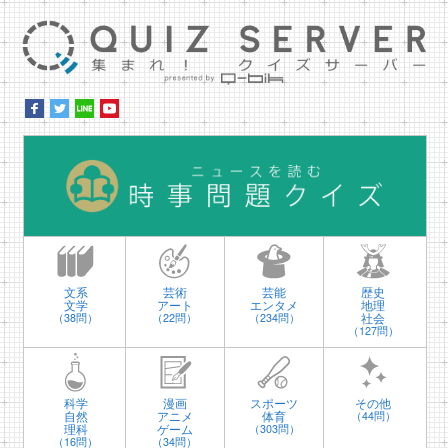
集ま
時
文系
芸術
芸能
歴史
文学
アート
エンタメ
地理
社会
（38問）
（22問）
（234問）
（127問）
科学
漫画
スポーツ
その他
自然
アニメ
体育
（44問）
理科
ゲーム
（303問）
（16問）
（34問）