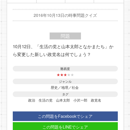
2016年10月13日の時事問題クイズ
問題
10月12日、「生活の党と山本太郎となかまたち」か
ら変更した新しい政党名は何でしょう？
難易度
★
★
★
★
★
ジャンル
歴史／地理／社会
タグ
政治
生活の党
山本太郎
小沢一郎
政党名
この問題をFacebookでシェア
この問題をLINEでシェア