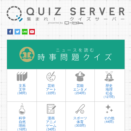
集ま
時
文系
芸術
芸能
歴史
文学
アート
エンタメ
地理
社会
（38問）
（22問）
（234問）
（127問）
科学
漫画
スポーツ
その他
自然
アニメ
体育
（44問）
理科
ゲーム
（303問）
（16問）
（34問）