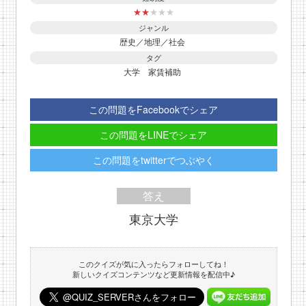
★
★
★
★
★
ジャンル
歴史／地理／社会
タグ
大学
家賃補助
この問題をFacebookでシェア
この問題をLINEでシェア
この問題をtwitterでつぶやく
答え
東京大学
このクイズが気に入ったらフォローしてね！
新しいクイズコンテンツなど更新情報を配信中♪