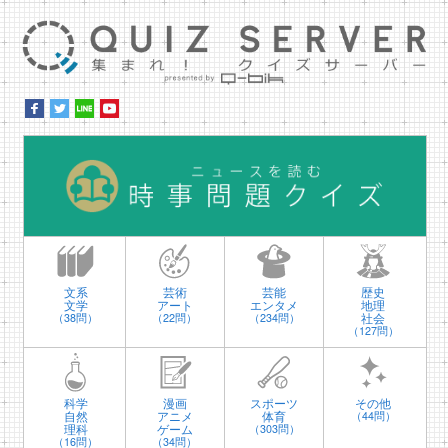
集ま
時
文系
芸術
芸能
歴史
文学
アート
エンタメ
地理
社会
（38問）
（22問）
（234問）
（127問）
科学
漫画
スポーツ
その他
自然
アニメ
体育
（44問）
理科
ゲーム
（303問）
（16問）
（34問）