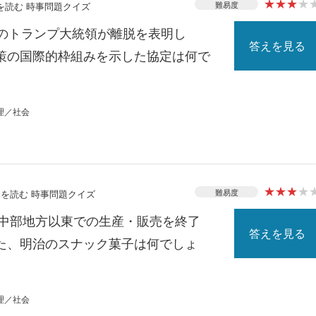
★
★
★
★
難易度
スを読む 時事問題クイズ
カのトランプ大統領が離脱を表明し
答えを見る
策の国際的枠組みを示した協定は何で
理／社会
★
★
★
★
難易度
ースを読む 時事問題クイズ
降中部地方以東での生産・販売を終了
答えを見る
た、明治のスナック菓子は何でしょ
理／社会