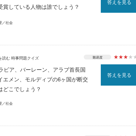
答えを見る
受賞している人物は誰でしょう？
理／社会
★
★
★
★
難易度
スを読む 時事問題クイズ
アラビア、バーレーン、アラブ首長国
答えを見る
イエメン、モルディブの6ヶ国が断交
はどこでしょう？
理／社会