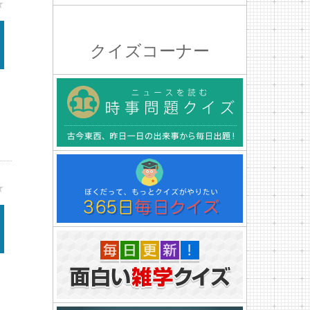
★
クイズコーナー
★