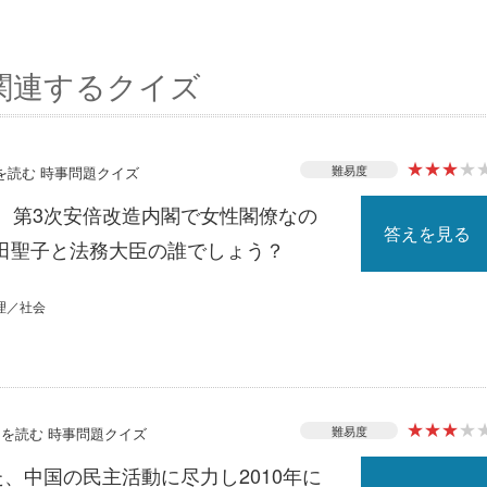
関連するクイズ
★
★
★
★
難易度
スを読む 時事問題クイズ
る、第3次安倍改造内閣で女性閣僚なの
答えを見る
田聖子と法務大臣の誰でしょう？
理／社会
★
★
★
★
難易度
ースを読む 時事問題クイズ
た、中国の民主活動に尽力し2010年に