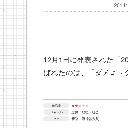
201
12月1日に発表された『2
ばれたのは、「ダメよ～
★
★
★
★
★
難易度
歴史／地理／社会
ジャンル
新語・流行語大賞
タグ