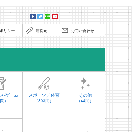
ポリシー
運営元
お問い合わせ
時事問題
メ/ゲーム
スポーツ／体育
その他
4問）
（303問）
（44問）