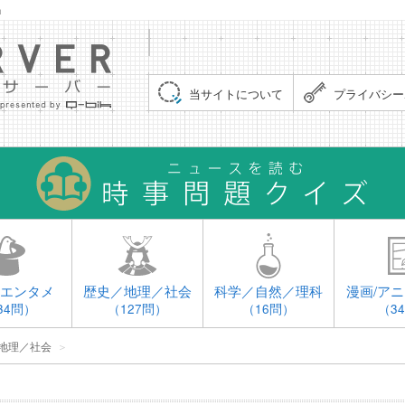
」
集まれ！クイズサーバー（Quiz Server）
当サイトについて
プライバシー
エンタメ
歴史／地理／社会
科学／自然／理科
漫画/アニ
34問）
（127問）
（16問）
（3
地理／社会
＞