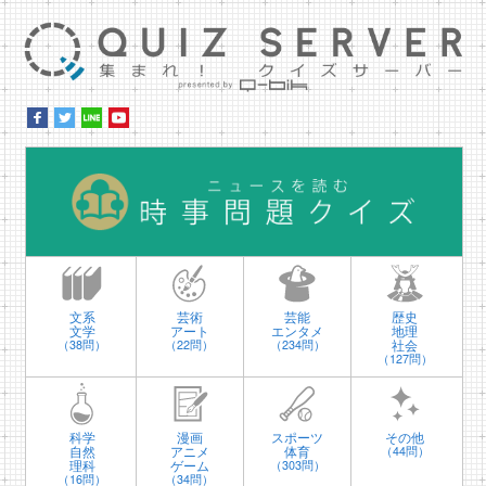
集ま
時
文系
芸術
芸能
歴史
文学
アート
エンタメ
地理
社会
（38問）
（22問）
（234問）
（127問）
科学
漫画
スポーツ
その他
自然
アニメ
体育
（44問）
理科
ゲーム
（303問）
（16問）
（34問）