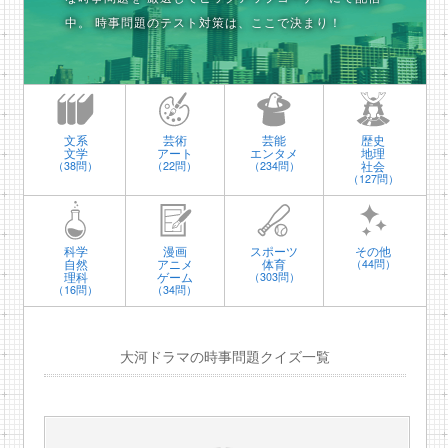
中。
時事問題のテスト対策は、ここで決まり！
文系
芸術
芸能
歴史
文学
アート
エンタメ
地理
社会
（38問）
（22問）
（234問）
（127問）
科学
漫画
スポーツ
その他
自然
アニメ
体育
（44問）
理科
ゲーム
（303問）
（16問）
（34問）
大河ドラマの時事問題クイズ一覧