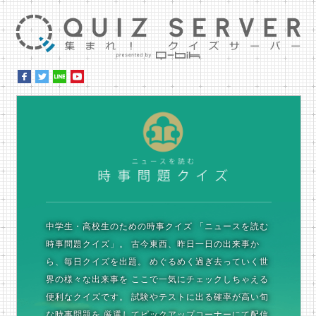
集ま
時
中学生・高校生のための時事クイズ
「ニュースを読む
時事問題クイズ」。
古今東西、昨日一日の出来事か
ら、毎日クイズを出題。
めぐるめく過ぎ去っていく世
界の様々な出来事を
ここで一気にチェックしちゃえる
便利なクイズです。
試験やテストに出る確率が高い旬
な時事問題を
厳選してピックアップコーナーにて配信